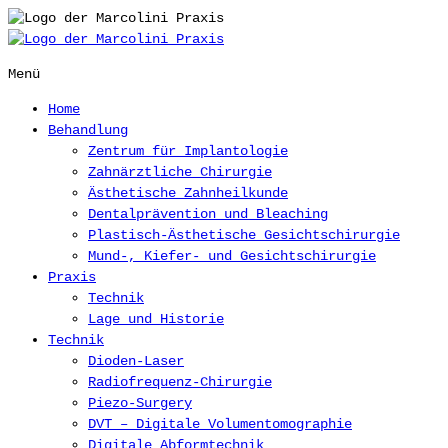
Skip
to
content
Menü
Home
Behandlung
Zentrum für Implantologie
Zahnärztliche Chirurgie
Ästhetische Zahnheilkunde
Dentalprävention und Bleaching
Plastisch-Ästhetische Gesichtschirurgie
Mund-, Kiefer- und Gesichtschirurgie
Praxis
Technik
Lage und Historie
Technik
Dioden-Laser
Radiofrequenz-Chirurgie
Piezo-Surgery
DVT – Digitale Volumentomographie
Digitale Abformtechnik